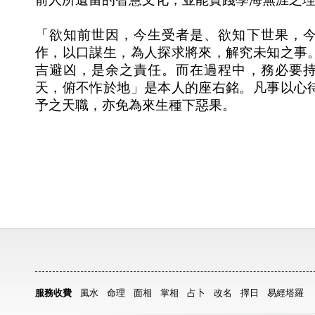
「欲知前世因，今生受者是、欲知下世果，
作，以口謀生，為人探求將來，解究未知之事
吉避凶，是余之責任。而在過程中，務必要
天，俯不怍於地」是本人的座右銘。凡事以心
予之天職，亦免為來生種下惡果。
服務收費
風水
命理
面相
掌相
占卜
改名
擇日
易經塔羅