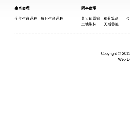
生肖命理
問事廣場
全年生肖運程
每月生肖運程
黃大仙靈籤
稱骨算命
金
土地聖杯
天后靈籤
Copyright © 201
Web D