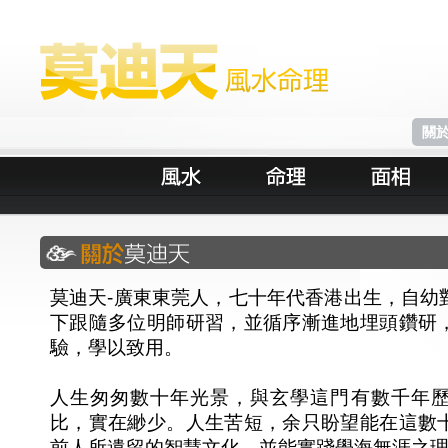
關
莫迪天-廣東東莞人，七十年代香港出生，自幼
下跟隨多位明師研習，並循序漸進地埋頭鑽研
驗，學以致用。
人生匆匆數十年光景，與玄學這門有數千年
比，實在緲少。人生苦短，余只盼望能在這數
前人所遺留的智慧文化，並能實踐學海無涯之