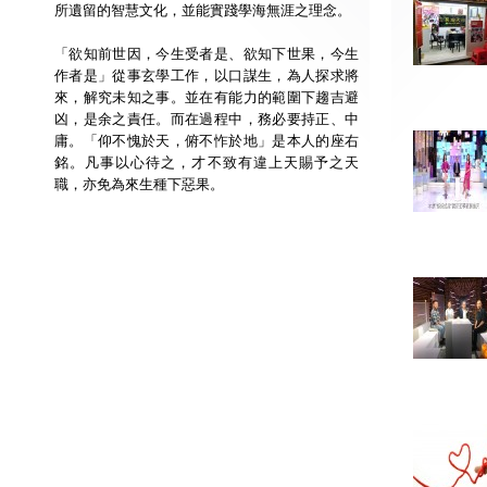
所遺留的智慧文化，並能實踐學海無涯之理念。
「欲知前世因，今生受者是、欲知下世果，今生
作者是」從事玄學工作，以口謀生，為人探求將
來，解究未知之事。並在有能力的範圍下趨吉避
凶，是余之責任。而在過程中，務必要持正、中
庸。「仰不愧於天，俯不怍於地」是本人的座右
銘。凡事以心待之，才不致有違上天賜予之天
職，亦免為來生種下惡果。