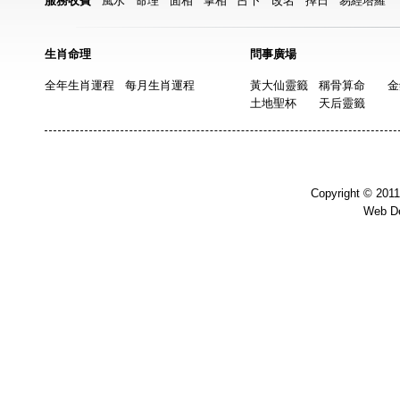
服務收費
風水
命理
面相
掌相
占卜
改名
擇日
易經塔羅
生肖命理
問事廣場
全年生肖運程
每月生肖運程
黃大仙靈籤
稱骨算命
金
土地聖杯
天后靈籤
Copyright © 201
Web D