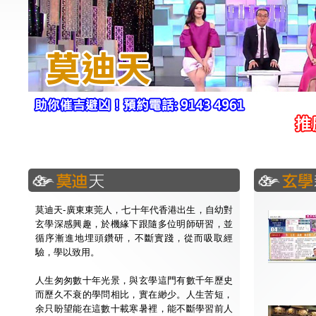
莫迪天-廣東東莞人，七十年代香港出生，自幼對
玄學深感興趣，於機緣下跟隨多位明師研習，並
循序漸進地埋頭鑽研，不斷實踐，從而吸取經
驗，學以致用。
人生匆匆數十年光景，與玄學這門有數千年歷史
而歷久不衰的學問相比，實在緲少。人生苦短，
余只盼望能在這數十載寒暑裡，能不斷學習前人