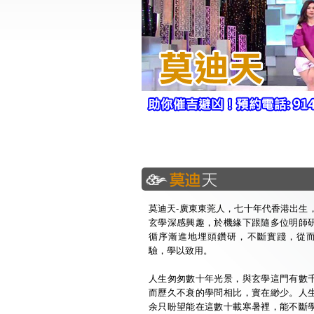
莫迪天-廣東東莞人，七十年代香港出生
玄學深感興趣，於機緣下跟隨多位明師
循序漸進地埋頭鑽研，不斷實踐，從
驗，學以致用。
人生匆匆數十年光景，與玄學這門有數
而歷久不衰的學問相比，實在緲少。人
余只盼望能在這數十載寒暑裡，能不斷