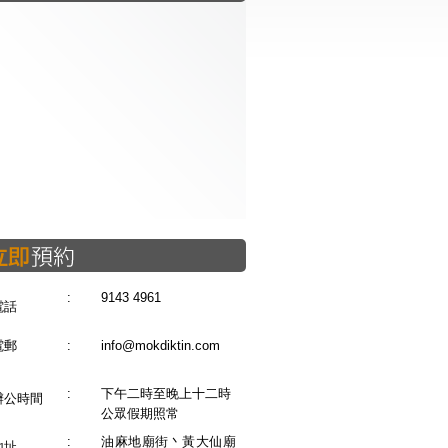
:
9143 4961
電話
電郵
:
info@mokdiktin.com
:
下午二時至晚上十二時
辦公時間
公眾假期照常
:
油麻地廟街丶黃大仙廟
地址