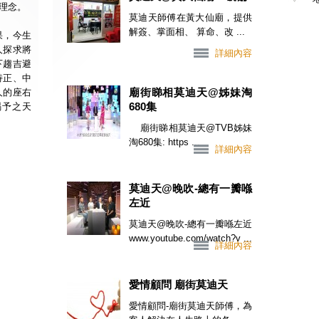
理念。
莫迪天師傅在黃大仙廟，提供
解簽、掌面相、 算命、改 ...
果，今生
人探求將
詳細內容
下趨吉避
持正、中
廟街睇相莫迪天@姊妹淘
人的座右
680集
賜予之天
廟街睇相莫迪天@TVB姊妹
淘680集: https ...
詳細內容
莫迪天@晚吹-總有一瓣喺
左近
莫迪天@晚吹-總有一瓣喺左近
www.youtube.com/watch?v ...
詳細內容
愛情顧問 廟街莫迪天
愛情顧問-廟街莫迪天師傅，為