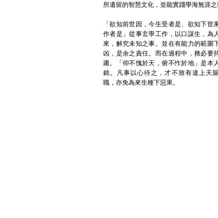
所遺留的智慧文化，並能實踐學海無涯之
「欲知前世因，今生受者是、欲知下世
作者是」從事玄學工作，以口謀生，為
來，解究未知之事。並在有能力的範圍
凶，是余之責任。而在過程中，務必要
庸。「仰不愧於天，俯不怍於地」是本
銘。凡事以心待之，才不致有違上天
職，亦免為來生種下惡果。