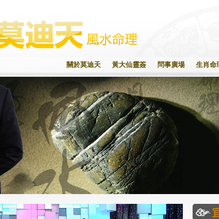
關於莫迪天
黃大仙靈簽
問事廣場
生肖命