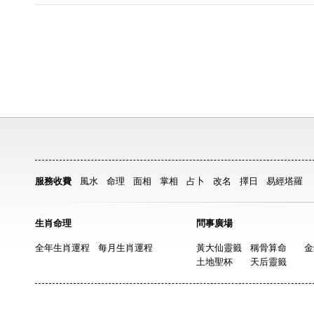
服務收費
風水
命理
面相
掌相
占卜
改名
擇日
易經塔羅
生肖命理
問事廣場
全年生肖運程
每月生肖運程
黃大仙靈籤
稱骨算命
金
土地聖杯
天后靈籤