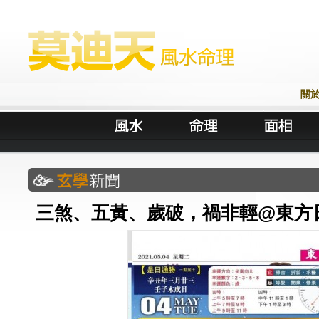
關
三煞、五黃、歲破，禍非輕@東方