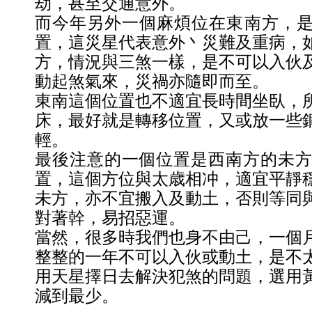
劫，甚至交通意外。
而今年另外一個麻煩位在東南方，
置，這災星代表意外丶災難及重病，
方，情況與三煞一樣，是不可以入伙
動起煞氣來，災禍亦隨即而至。
東南這個位置也不適宜長時間坐臥，
床，最好就是轉移位置，又或放一些
輕。
最後注意的一個位置是西南方的未方，
置，這個方位與太歳相冲，適宜平靜
未方，亦不宜搬入及動土，否則等同
對著幹，易招惡運。
當然，很多時我們也身不由己，一個
整整的一年不可以入伙或動土，是不
用天星擇日去解決犯煞的問題，選用
減到最少。