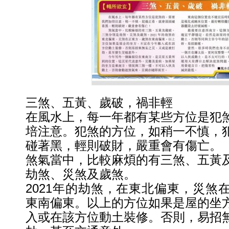
三煞、五黃、歲破，禍非輕
在風水上，每一年都有某些方位是犯
培注意。犯煞的方位，如稍一不慎，
碰著黑，輕則破財，嚴重會有傷亡。
煞氣當中，比較麻煩的有三煞、五黃
劫煞、災煞及歲煞。
2021年的劫煞，在東北偏東，災煞
東南偏東。以上的方位如果是屋的坐
入或在該方位動土裝修。否則，易招