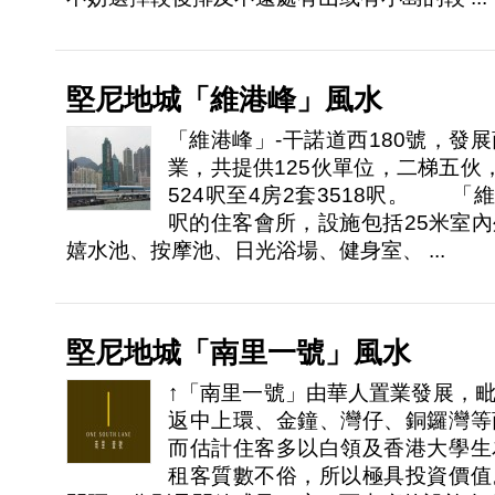
堅尼地城「維港峰」風水
「維港峰」-干諾道西180號，發
業，共提供125伙單位，二梯五伙
524呎至4房2套3518呎。 「維
呎的住客會所，設施包括25米室
嬉水池、按摩池、日光浴場、健身室、 ...
堅尼地城「南里一號」風水
↑「南里一號」由華人置業發展，
返中上環、金鐘、灣仔、銅鑼灣等
而估計住客多以白領及香港大學生
租客質數不俗，所以極具投資價值