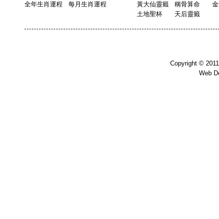
全年生肖運程
每月生肖運程
黃大仙靈籤
稱骨算命
金
土地聖杯
天后靈籤
Copyright © 201
Web D