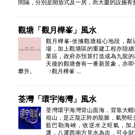
間隔，分別是開放式及一房，而大廈的設施有會所 
觀塘「觀月樺峯」風水
觀月樺峯-坐擁觀塘核心地段，鄰
場，加上觀塘區的重建工程亦陸續
業區，政府亦預算打造成為九龍的
天後的觀塘會有一番新景象，亦即
攀升。 ↑觀月樺峯 ...
荃灣「環宇海灣」風水
荃灣環宇海灣背山面海，背靠大帽
祖山，是正龍正幹的龍脈，氣勢旺
藍巴勒海峽，收逆水之旺氣，加
運，八運西南方見水為吉，可令財