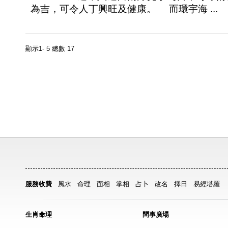
為吉，可令人丁興旺及健康。 而環宇海 ...
顯示1- 5 總數 17
服務收費
風水
命理
面相
掌相
占卜
改名
擇日
易經塔羅
生肖命理
問事廣場