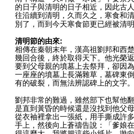
的日子與清明的日子相近，因此古
往沿續到清明，久而久之，寒食和
別了，而到今天寒食節更已經被清
清明節的由來:
相傳在秦朝末年，漢高祖劉邦和西
幾回合後，終於取得天下。
他光榮
要到父母親的墳墓上去祭拜，卻因
一座座的墳墓上長滿雜草，墓碑東
有的破裂，
而無法辨認碑上的文字
劉邦非常的難過，雖然部下也幫他
是直到黃昏的時候還是沒
找到他父
從衣袖裡拿出一張紙，用手撕成許
手上，然後向上蒼禱告說：「爹娘
得這麼大，我將把這
些小紙片，拋