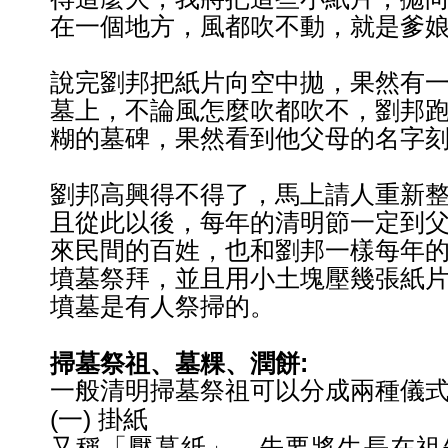
在一個地方，風都吹不動，就是爹
說完劉邦把紙片向空中拋，果然有
墓上，不論風怎麼吹都吹不
，劉邦
糊的墓碑，果然看到他父母的名字
劉邦高興得不得了，馬上請人重新
且從此以後，每年的清明節
一定到
來民間的百姓，也和劉邦一樣每年
墳墓祭拜，並且用小土塊壓幾張紙
墳墓是有人祭掃的
。
掃墓祭祖、墓粿、潤餅
:
一般清明掃墓祭祖可以分成兩種儀
(一) 掛紙
又稱「壓墓紙」，先要將生長在祖