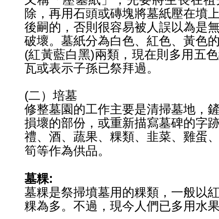
除，再用石頭或磚塊將
墓紙壓在墳
後嗣的，否則很容易被人誤以為是
破壞。墓紙分為白色、紅色、黃色
(紅黃藍
白黑)兩類，
現在則多用五色
瓦或表示子孫已祭拜過。
(二）培墓
修整墓園的工作主要是清掃墓地，
損壞的部份，
或重新描寫墓碑的字
禮、酒、蔬果、粿類、韭菜、雞蛋
作
為供品。
筍等
墓粿
:
墓粿是祭掃墳墓用的粿類，一般以
粿為多。不過，現今人們已多用水