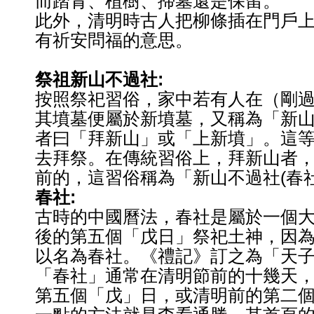
而踏青、植樹、掃墓還是保留。
此外，清明時古人把柳條插在門戶
有祈安問福的意思。
祭祖新山不過社:
按照祭祀習俗
，家中若有人在（剛
其墳墓便屬於新墳墓，又稱為「新
者曰「拜新山」或「上新墳」。這
去拜祭。在傳統習俗上，拜新山者
前的，這習
俗稱為「新山不過社(春社
春社:
古時的中國曆法，春社是屬於一個
後的第五個「戊日」祭祀土神，因
以名為春社。《禮記》訂之為「天
「春社」通常在清明節前的十幾天
第五個「戊」日，或清明前的第二