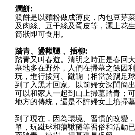
潤餅:
潤餅是以麵粉做成薄皮，內包豆芽
及肉絲、豆干絲及蛋皮等，灑上花
筒狀即可食用。
踏青、盪鞦韆
、插柳:
踏青又叫春遊。清明之時正是春回
墓地多在野外，人們在掃墓之餘因
玩，進行拔河、蹴鞠（相當於踢足
到了入黑才回家。以前婦女深閨簡
可以和家人一起到山上掃墓踏青；
地方的傳統，還是不許婦女上墳掃
到了現在，因為環境、習慣的改變
箏，玩蹴球和蕩鞦韆等習俗和活動