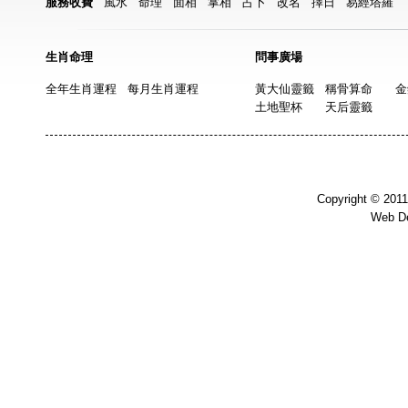
服務收費
風水
命理
面相
掌相
占卜
改名
擇日
易經塔羅
生肖命理
問事廣場
全年生肖運程
每月生肖運程
黃大仙靈籤
稱骨算命
金
土地聖杯
天后靈籤
Copyright © 201
Web D