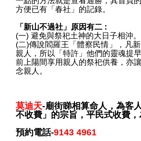
一點的方法就是查看通勝，其首頁
方便已有「春社」的記錄。
「新山不過社」原因有二
:
(一) 避免與祭祀土神的大日子相沖。
(二)傳說閻羅王「體察民情」，凡
親人，所以「特許」
他們的靈魂提
前上陽間享用親人的祭祀供養，亦
念親人。
莫迪天
-
廟街睇相算命人，
為客
不收費」的宗旨，平民式收費，
預約電話
-
9143 4961